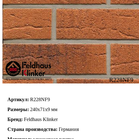
R228NF9
Артикул:
R228NF9
Размеры:
240x71x9 мм
Бренд:
Feldhaus Klinker
Страна производства:
Германия