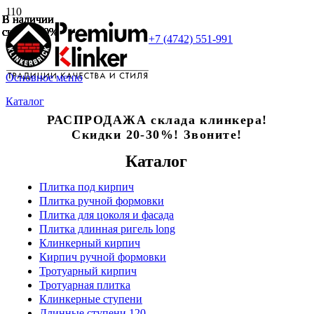
В наличии
В наличии
В наличии
В наличии
В наличии
В наличии
В наличии
скидка 20%
скидка 20%
скидка 20%
скидка 20%
скидка 20%
скидка 20%
скидка 20%
+7 (4742) 551-991
Основное меню
Каталог
РАСПРОДАЖА склада клинкера!
Скидки 20-30%! Звоните!
Каталог
Плитка под кирпич
Плитка ручной формовки
Плитка для цоколя и фасада
Плитка длинная ригель long
Клинкерный кирпич
Кирпич ручной формовки
Тротуарный кирпич
Тротуарная плитка
Клинкерные ступени
Длинные ступени 120