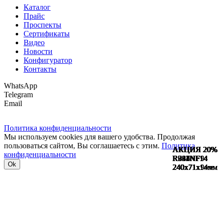
Каталог
Прайс
Проспекты
Сертификаты
Видео
Новости
Конфигуратор
Контакты
WhatsApp
Telegram
Email
Политика конфиденциальности
Мы используем cookies для вашего удобства. Продолжая
пользоваться сайтом, Вы соглашаетесь с этим.
Политика
АКЦИЯ 20%
АКЦИЯ 20%
АКЦИЯ 20%
АКЦИЯ 20%
АКЦИЯ 20%
АКЦИЯ 20%
АКЦИЯ 20%
конфиденциальности
R782NF14
R991NF14
R694NF14
R911NF14
R941NF14
R436NF9
R343NF9
Ok
240х71х14мм
240х71х14мм
240х71х14мм
240х71х14мм
240х71х14мм
240х71х9мм
240х71х9мм