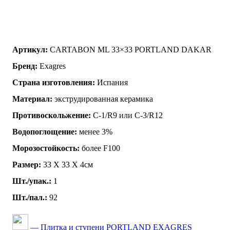
Артикул:
CARTABON ML 33×33 PORTLAND DAKAR
Бренд:
Exagres
Страна изготовления:
Испания
Материал:
экструдированная керамика
Противоскольжение:
C-1/R9 или C-3/R12
Водопоглощение:
менее 3%
Морозостойкость:
более F100
Размер:
33 Х 33 X 4см
Шт./упак.:
1
Шт./пал.:
92
— Плитка и ступени PORTLAND EXAGRES