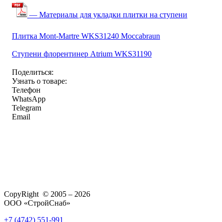
— Материалы для укладки плитки на ступени
Плитка Mont-Martre WKS31240 Moccabraun
Ступени флорентинер Atrium WKS31190
Поделиться:
Узнать о товаре:
Телефон
WhatsApp
Telegram
Email
CopyRight © 2005 – 2026
ООО «СтройСнаб»
+7 (4742) 551-991