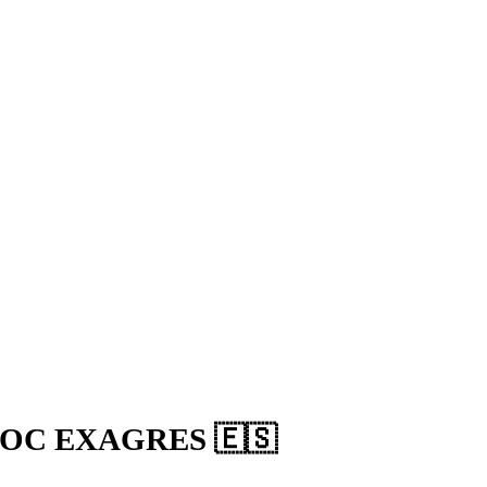
AROC EXAGRES 🇪🇸