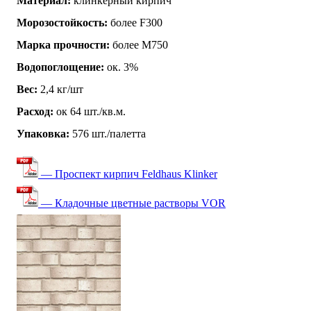
Материал:
клинкерный кирпич
Морозостойкость:
более F300
Марка прочности:
более М750
Водопоглощение:
ок. 3%
Вес:
2,4 кг/шт
Расход:
ок 64 шт./кв.м.
Упаковка:
576 шт./палетта
— Проспект кирпич Feldhaus Klinker
— Кладочные цветные растворы VOR