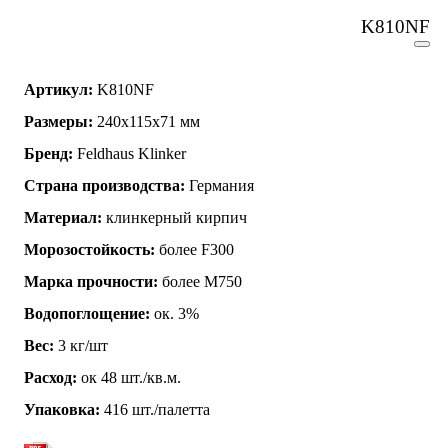
K810NF
Артикул:
K810NF
Размеры:
240х115х71 мм
Бренд:
Feldhaus Klinker
Страна производства:
Германия
Материал:
клинкерный кирпич
Морозостойкость:
более F300
Марка прочности:
более М750
Водопоглощение:
ок. 3%
Вес:
3 кг/шт
Расход:
ок 48 шт./кв.м.
Упаковка:
416 шт./палетта