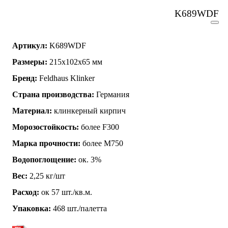
K689WDF
Артикул:
K689WDF
Размеры:
215х102х65 мм
Бренд:
Feldhaus Klinker
Страна производства:
Германия
Материал:
клинкерный кирпич
Морозостойкость:
более F300
Марка прочности:
более М750
Водопоглощение:
ок. 3%
Вес:
2,25 кг/шт
Расход:
ок 57 шт./кв.м.
Упаковка:
468 шт./палетта