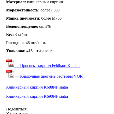
Материал:
клинкерный кирпич
Морозостойкость:
более F300
Марка прочности:
более М750
Водопоглощение:
ок. 3%
Вес:
3 кг/шт
Расход:
ок 48 шт./кв.м.
Упаковка:
416 шт./палетта
— Проспект кирпич Feldhaus Klinker
— Кладочные цветные растворы VOR
Клинкерный кирпич K688NF sintra
Клинкерный кирпич K690NF sintra
Поделиться:
Узнать о товаре: