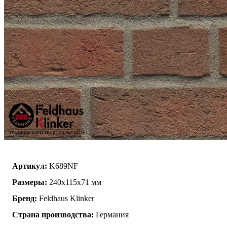
Артикул:
K689NF
Размеры:
240х115х71 мм
Бренд:
Feldhaus Klinker
Страна производства:
Германия