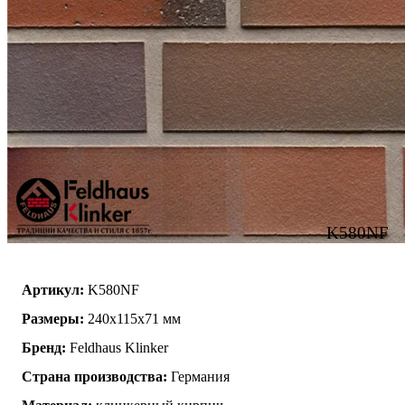
K580NF
Артикул:
K580NF
Размеры:
240х115х71 мм
Бренд:
Feldhaus Klinker
Страна производства:
Германия