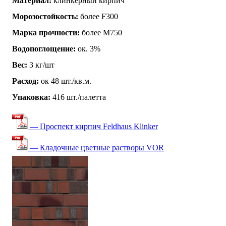
Материал:
клинкерный кирпич
Морозостойкость:
более F300
Марка прочности:
более М750
Водопоглощение:
ок. 3%
Вес:
3 кг/шт
Расход:
ок 48 шт./кв.м.
Упаковка:
416 шт./палетта
— Проспект кирпич Feldhaus Klinker
— Кладочные цветные растворы VOR