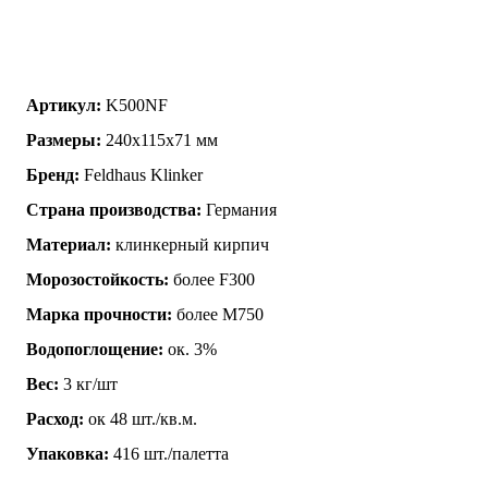
Артикул:
K500NF
Размеры:
240х115х71 мм
Бренд:
Feldhaus Klinker
Страна производства:
Германия
Материал:
клинкерный кирпич
Морозостойкость:
более F300
Марка прочности:
более М750
Водопоглощение:
ок. 3%
Вес:
3 кг/шт
Расход:
ок 48 шт./кв.м.
Упаковка:
416 шт./палетта