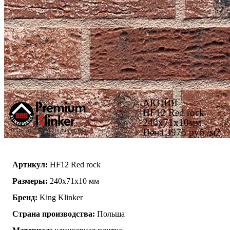
АКЦИЯ
HF12 Red rock
240x71x10мм
Цена 3975 руб./м2
Артикул:
HF12 Red rock
Размеры:
240x71x10 мм
Бренд:
King Klinker
Страна производства:
Польша