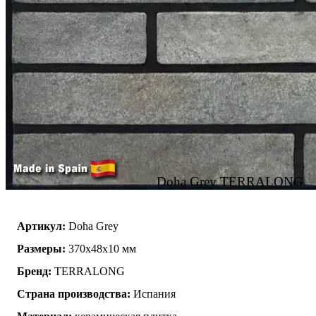
Doha Grey TERRALONG
Артикул:
Doha Grey
Размеры:
370х48х10 мм
Бренд:
TERRALONG
Страна производства:
Испания